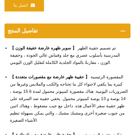
اتصل بنا
تفاصيل المنتج
تم تصميم حقيبة الظهر
】
سوبر ظهره عارضة خفيفة الوزن
【
المدرسية بأسلوب عصري مع جلد وقماش عالي الجودة ، وخفيفة
الوزن ، مقارنةً بالمواد الجلدية الكاملة لتقليل الوزن اليومي.
المقصورة الرئيسية
】
حقيبة ظهر عارضة مع مقصورات متعددة
【
كبيرة بما يكفي لاحتواء كل ما تحتاجه والكتب والملابس وغيرها من
الضروريات اليومية. هناك مقصورة كمبيوتر محمول لمدة 15.6 بوصة ،
14 بوصة و 13 بوصة كمبيوتر محمول. يخفي حقيبة ضد السرقة على
ظهر حقيبة سفر الأعمال هذه. داخل مع جيب مضغوط ، وهناك اثنين
من جيوب صغيرة أخرى ومشبك مشبك ، والتي يمكن بسهولة تنظيم
الأشياء الصغيرة.
تتكون حقيبة المدرسة من
】
حقيبة ظهر عارضة مع مواد دائمة
【