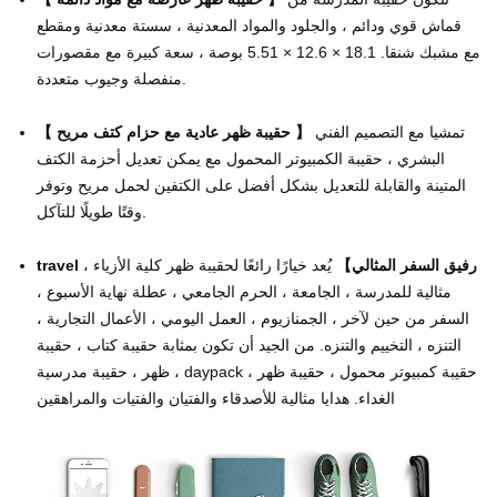
قماش قوي ودائم ، والجلود والمواد المعدنية ، سستة معدنية ومقطع
مع مشبك شنقا. 18.1 × 12.6 × 5.51 بوصة ، سعة كبيرة مع مقصورات
منفصلة وجيوب متعددة.
تمشيا مع التصميم الفني
】
حقيبة ظهر عادية مع حزام كتف مريح
【
البشري ، حقيبة الكمبيوتر المحمول مع
يمكن تعديل أحزمة الكتف
المتينة والقابلة للتعديل بشكل أفضل على الكتفين لحمل مريح وتوفر
وقتًا طويلًا للتآكل.
travel رفيق السفر المثالي】
يُعد خيارًا رائعًا لحقيبة ظهر كلية الأزياء ،
مثالية للمدرسة ، الجامعة ، الحرم الجامعي ، عطلة نهاية الأسبوع ،
السفر من حين لآخر ، الجمنازيوم ، العمل اليومي ، الأعمال التجارية ،
التنزه ، التخييم والتنزه. من الجيد أن تكون بمثابة حقيبة كتاب ، حقيبة
ظهر ، حقيبة مدرسية ، daypack ، حقيبة كمبيوتر محمول ، حقيبة ظهر
الغداء. هدايا مثالية للأصدقاء والفتيان والفتيات والمراهقين