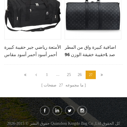
اضافية كبيرة واق من المطر
الأمتعة رياضي جير حقيبة كبيرة
حقيبة خفيفة الوزن 96L صد
أحمر أسود أحمر أسود مقاس
المياه السفر كيس واق من
واحد
المطر
...
1
25
26
27
ما مجموعه
27
صفحات
حقوق النشر © 2015-2026 Quanzhou Kingdo Bag Co.,Ltd.كل الحقوق