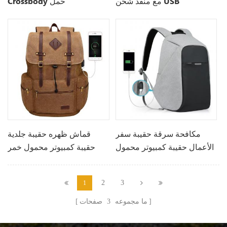
مع منفذ شحن USB
Crossbody حمل
مكافحة سرقة حقيبة سفر
قماش ظهره حقيبة جلدية
الأعمال حقيبة كمبيوتر محمول
حقيبة كمبيوتر محمول خمر
المدرسة
الكتب للرجال والنساء
2
3
1
ما مجموعه
3
صفحات