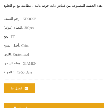
هذه الحقيبة المصنوعة من قماش ذات جودة عالية ، مطابقة مع بو الجلود.
رقم الصنف.:
KD0009F
النظام (موك):
300pcs
دفع:
TT
أصل المنتج:
China
اللون:
Customized
ميناء الشحن:
XIAMEN
المهلة：
45-55 Days
اتصل بنا