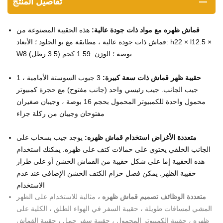
تفاصيل المنتج
قماش ظهره مع مواد ذات جودة عالية:
هذه الحقيبة المصنوعة من
قماش ذات جودة عالية ، مطابقة مع بو الجلود ؛ الأبعاد: h22 × l12.5 ×
W8 بوصة ؛ الوزن: 1.59 كجم (3.5 رطل)
حقيبة ظهر قماش ذات سعة كبيرة:
3 جيوب السوستة الأمامية ، 1
جيب الجانب. جيب رئيسي واحد (جانب مفتوح) مع حجرة كمبيوتر
محمول واحدة للكمبيوتر المحمول بحجم 16 بوصة ، وجيبان صغيران
مفتوحان وجيبان من ركلة جزاء
متعددة الأغراض استخدام قماش ظهره:
يوجد جيب بسحاب على
الجانب الخلفي يحتوي على حمالات كتف على ظهره. يمكنك استخدام
هذه الحقيبة إما على شكل حقيبة من القماش الخشن أو على طراز
حقيبة الظهر. يمكن فصل حزام الكتف الخشن الإضافي عند عدم
الاستخدام
متعددة الوظائف تصميم قماش ظهره ،
مثالية للاستخدام على الظهر
المشي لمسافات طويلة ، حقيبة السفر في الهواء الطلق ، الكلية على
ظهره ، حقيبة الكمبيوتر المحمول ، حقيبة سفر حمل ، حقيبة القماش